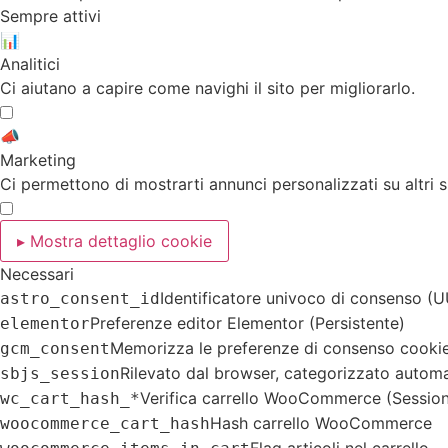
Sempre attivi
📊
Analitici
Ci aiutano a capire come navighi il sito per migliorarlo.
📣
Marketing
Ci permettono di mostrarti annunci personalizzati su altri si
▸ Mostra dettaglio cookie
Necessari
Identificatore univoco di consenso (U
astro_consent_id
Preferenze editor Elementor (Persistente)
elementor
Memorizza le preferenze di consenso cookie 
gcm_consent
Rilevato dal browser, categorizzato autom
sbjs_session
Verifica carrello WooCommerce (Sessio
wc_cart_hash_*
Hash carrello WooCommerce
woocommerce_cart_hash
Flag articoli nel carrello