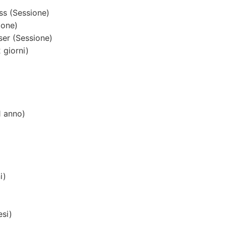
ss (Sessione)
ione)
ser (Sessione)
giorni)
 anno)
i)
esi)