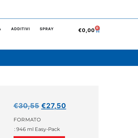
0
A
ADDITIVI
SPRAY
€
0,00
€
30,55
€
27,50
FORMATO
: 946 ml Easy-Pack