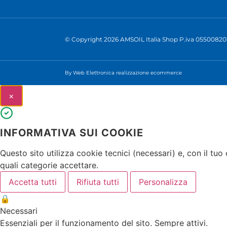
© Copyright 2026 AMSOIL Italia Shop P.iva 0550082
By Web Elettronica
realizzazione ecommerce
×
INFORMATIVA SUI COOKIE
Questo sito utilizza cookie tecnici (necessari) e, con il tuo
quali categorie accettare.
Accetta tutti
Rifiuta tutti
Personalizza
🔒
Necessari
Essenziali per il funzionamento del sito. Sempre attivi.