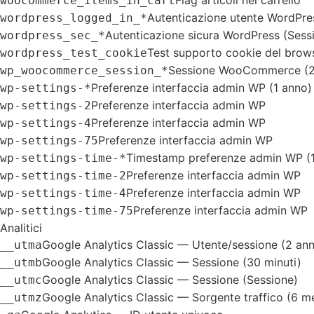
woocommerce_items_in_cart
Autenticazione utente WordPre
wordpress_logged_in_*
Autenticazione sicura WordPress (Sess
wordpress_sec_*
Test supporto cookie del brow
wordpress_test_cookie
Sessione WooCommerce (2 
wp_woocommerce_session_*
Preferenze interfaccia admin WP (1 anno)
wp-settings-*
Preferenze interfaccia admin WP
wp-settings-2
Preferenze interfaccia admin WP
wp-settings-4
Preferenze interfaccia admin WP
wp-settings-75
Timestamp preferenze admin WP (1
wp-settings-time-*
Preferenze interfaccia admin WP
wp-settings-time-2
Preferenze interfaccia admin WP
wp-settings-time-4
Preferenze interfaccia admin WP
wp-settings-time-75
Analitici
Google Analytics Classic — Utente/sessione (2 ann
__utma
Google Analytics Classic — Sessione (30 minuti)
__utmb
Google Analytics Classic — Sessione (Sessione)
__utmc
Google Analytics Classic — Sorgente traffico (6 m
__utmz