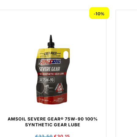
-10%
AMSOIL SEVERE GEAR® 75W-90 100%
SYNTHETIC GEAR LUBE
€
33,50
€
30,15