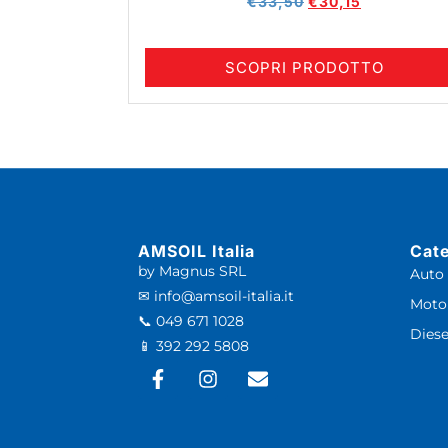
€
33,50
€
30,15
SCOPRI PRODOTTO
AMSOIL Italia
Cat
by Magnus SRL
Auto
✉ info@amsoil-italia.it
Moto
📞 049 671 1028
Diese
📱 392 292 5808