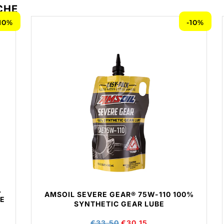
CHE
10%
-10%
L
AMSOIL SEVERE GEAR® 75W-110 100%
TE
SYNTHETIC GEAR LUBE
€
33,50
€
30,15