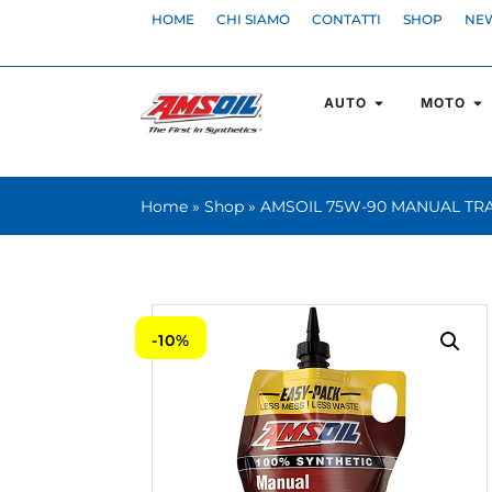
HOME
CHI SIAMO
CONTATTI
SHOP
NE
AUTO
MOTO
Home
»
Shop
»
AMSOIL 75W-90 MANUAL TR
-10%